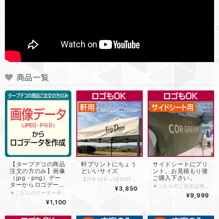
商品一覧
軒プリントにちょう
サイドシートにプリ
【タープデコの商品
どいいサイズ
ント。お見積もり後
注文の方のみ】画像
ご購入下さい。
（jpg・png）デー
【只今10％～15％OFFキャンペーン実施中！】 ・プリントしたテントのお写真とご感想をお送りいただくと10％OFF ・更にタープデコのQRコードプリントで15％OFF 詳しくはこちらをご覧ください。 https://tarpdeco.base.shop/blog/2026/02/12/123001 ご家庭のアイロンでテントやタープなどに 簡単にアイロンプリントできるシートをおつくり致します。 こちらの商品はイベント用テントの軒部分の プリント商品となります。 （軒サイズは縦200mmをイメージして プリントサイズは縦150mmにしています） オリジナルのロゴを入れたり文字を2段で入れるなど、 規格サイズ内で色々カスタムできる商品となっております。 ※1行でショップ名のみプリントの方、 書体も選べる簡単注文はこちら。 ↓ https://tarpdeco.base.shop/items/92841327 ＊＊＊＊＊＊＊＊＊＊＊＊＊＊＊＊＊＊＊＊ こちらの商品はご注文前にロゴ画像やデーター、 手書き内容を確認させていただきます。 ＊＊＊＊＊＊＊＊＊＊＊＊＊＊＊＊＊＊＊＊ ①オリジナルロゴでのご注文の方 ・ロゴの画像データをお持ちの方 「画像データからロゴ製作」をご覧ください。 ↓ https://tarpdeco.base.shop/blog/2022/03/14/190257 ・データ入稿の方は 「イラストレーターデータ入稿時のご注意」をご覧下さい。 ↓ https://tarpdeco.base.shop/blog/2022/03/13/145345 ②文字のみ2行など自由レイアウトでの製作の方 簡単な手書きでデータ製作致します。 「手書きからデータを作成」をご覧ください。 ↓ https://tarpdeco.base.shop/blog/2022/12/26/164807 ＊＊＊＊＊＊＊＊＊＊＊＊＊＊＊＊＊＊＊＊＊＊＊＊ ■ご注文の流れ（データー完成後） （1）「種類」から希望するカラーをお選びください。 （2）ご希望のサイズをお選びください。 （3）弊社から注文完了メールを送信します 自動送信メールに加えて別途確認メールをお送りいたします。 （4）データ確認後6日営業日で発送いたします。（土日祝除く） ご注文前にわからない事、ご希望などございましたら ライン、メッセージ、メール、 または営業時間内にお電話いただければ対応致します。
ターからロゴデータ
★こちらのご注文は内容をお伺いしてお見積もり後、 ご注文用の専用ページをおつくり致します。 画像にて目安のサイズと金額を載せおります。 ご希望内容（サイズ、ロゴの有無など）をお聞きして お見積後、専用ページをおつくり致しますのでご購入下さい。 【只今10％～15％OFFキャンペーン実施中！】 ・プリントしたテントのお写真とご感想をお送りいただくと10％OFF ・更にタープデコのQRコードプリントで15％OFF 詳しくはこちらをご覧ください。 https://tarpdeco.base.shop/blog/2026/02/12/123001 ご家庭のアイロンでテントやタープなどに 簡単にアイロンプリントできるシートをおつくり致します。 サイドシートにプリントするとイベントで前を通られるお客様、 お店をご覧になるお客様の目線にプリントが見えますので よりショップの目印になります。 フィールドアなどテントはサイドシートの内側が シルバーで統一されているため、 白やシルバー色のプリントは目立ちません。 その場合はサイドシートの裏側にプリントし、 半分に折り返しますとテントのカラーと統一感が出て目立ちます。 （3枚目の画像をご確認ください） ・データ入稿の方は 「イラストレーターデータ入稿時のご注意」をご覧下さい。 ↓ https://tarpdeco.base.shop/blog/2022/03/13/145345 ご注文の流れは2枚目の画像をご覧ください。 データ確認後6日営業日で発送いたします。（土日祝除く） ご注文前にわからない事、ご希望などございましたら ライン、メッセージ、メール、 または営業時間内にお電話いただければ対応致します。
¥3,850
ーを作成
★こちらのデーター作成はタープデコで商品をお作りになる方専用となります。 “ロゴのデーター化のみ” はお受けしておりませんのでご了承ください。 ★ロゴはご自身で作られたオリジナルロゴのみの製作となります。 ブランドロゴ等に関しましては製作は出来ませんのでご了承ください。 （ご自身のブランドのロゴに関しましては製作可能です） 【画像データ（jpgデータ）入稿の方へ】 最後までお読み下さい タープデコでのオリジナルグッズは主に イラストレーターというソフトで制作いたします。 画像データーでは制作が出来ないためデーターの置き換えが必要になります。 画像データーをお持ちの方はいただいた画像データから 弊社で制作専用データを作成させていただきます。 ★かなり細かいデザインの場合は追加料金が発生する場合がございます。 また細かすぎる表現所は製作が出来ない可能性もございます。 細かいデザインの方は事前に画像をお送りいただけましたら データー加工代、製作が可能かどうかなどお返事をさせていただきます。 e-mail:
¥9,999
¥1,100